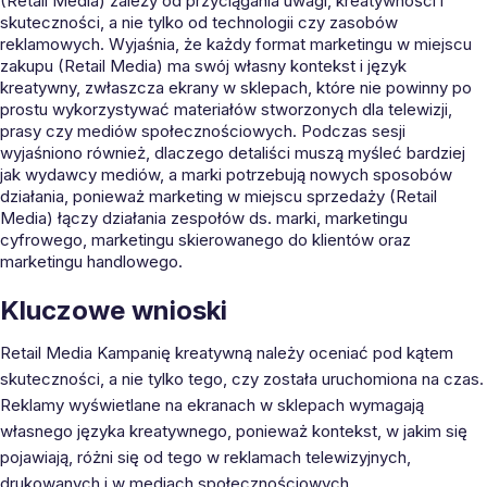
(Retail Media) zależy od przyciągania uwagi, kreatywności i
skuteczności, a nie tylko od technologii czy zasobów
reklamowych. Wyjaśnia, że każdy format marketingu w miejscu
zakupu (Retail Media) ma swój własny kontekst i język
kreatywny, zwłaszcza ekrany w sklepach, które nie powinny po
prostu wykorzystywać materiałów stworzonych dla telewizji,
prasy czy mediów społecznościowych. Podczas sesji
wyjaśniono również, dlaczego detaliści muszą myśleć bardziej
jak wydawcy mediów, a marki potrzebują nowych sposobów
działania, ponieważ marketing w miejscu sprzedaży (Retail
Media) łączy działania zespołów ds. marki, marketingu
cyfrowego, marketingu skierowanego do klientów oraz
marketingu handlowego.
Kluczowe wnioski
Retail Media Kampanię kreatywną należy oceniać pod kątem
skuteczności, a nie tylko tego, czy została uruchomiona na czas.
Reklamy wyświetlane na ekranach w sklepach wymagają
własnego języka kreatywnego, ponieważ kontekst, w jakim się
pojawiają, różni się od tego w reklamach telewizyjnych,
drukowanych i w mediach społecznościowych.