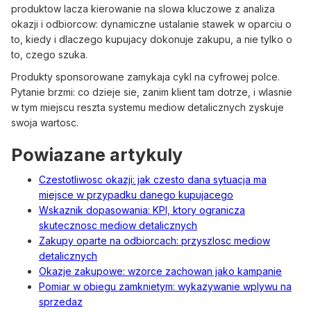
produktow lacza kierowanie na slowa kluczowe z analiza
okazji i odbiorcow: dynamiczne ustalanie stawek w oparciu o
to, kiedy i dlaczego kupujacy dokonuje zakupu, a nie tylko o
to, czego szuka.
Produkty sponsorowane zamykaja cykl na cyfrowej polce.
Pytanie brzmi: co dzieje sie, zanim klient tam dotrze, i wlasnie
w tym miejscu reszta systemu mediow detalicznych zyskuje
swoja wartosc.
Powiazane artykuly
Czestotliwosc okazji: jak czesto dana sytuacja ma
miejsce w przypadku danego kupujacego
Wskaznik dopasowania: KPI, ktory ogranicza
skutecznosc mediow detalicznych
Zakupy oparte na odbiorcach: przyszlosc mediow
detalicznych
Okazje zakupowe: wzorce zachowan jako kampanie
Pomiar w obiegu zamknietym: wykazywanie wplywu na
sprzedaz