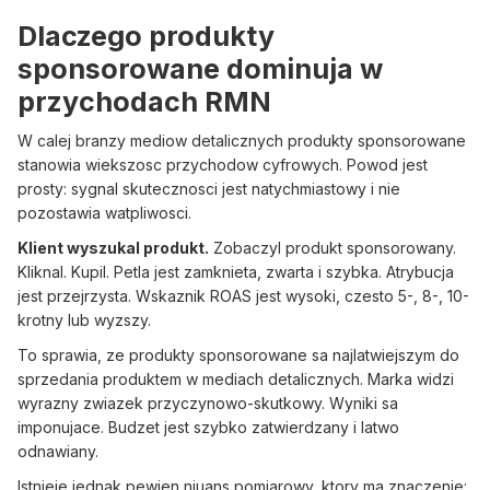
Dlaczego produkty
sponsorowane dominuja w
przychodach RMN
W calej branzy mediow detalicznych produkty sponsorowane
stanowia wiekszosc przychodow cyfrowych. Powod jest
prosty: sygnal skutecznosci jest natychmiastowy i nie
pozostawia watpliwosci.
Klient wyszukal produkt.
Zobaczyl produkt sponsorowany.
Kliknal. Kupil. Petla jest zamknieta, zwarta i szybka. Atrybucja
jest przejrzysta. Wskaznik ROAS jest wysoki, czesto 5-, 8-, 10-
krotny lub wyzszy.
To sprawia, ze produkty sponsorowane sa najlatwiejszym do
sprzedania produktem w mediach detalicznych. Marka widzi
wyrazny zwiazek przyczynowo-skutkowy. Wyniki sa
imponujace. Budzet jest szybko zatwierdzany i latwo
odnawiany.
Istnieje jednak pewien niuans pomiarowy, ktory ma znaczenie: