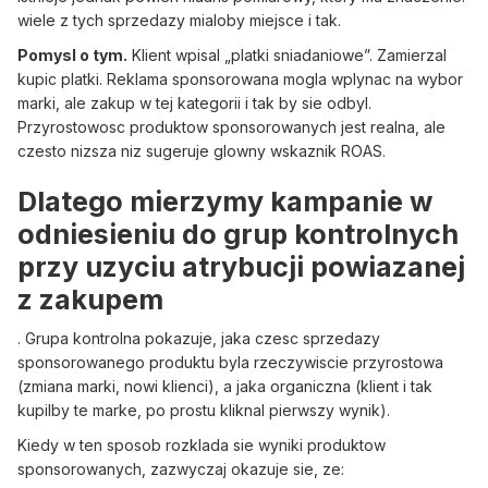
wiele z tych sprzedazy mialoby miejsce i tak.
Pomysl o tym.
Klient wpisal „platki sniadaniowe”. Zamierzal
kupic platki. Reklama sponsorowana mogla wplynac na wybor
marki, ale zakup w tej kategorii i tak by sie odbyl.
Przyrostowosc produktow sponsorowanych jest realna, ale
czesto nizsza niz sugeruje glowny wskaznik ROAS.
Dlatego mierzymy kampanie w
odniesieniu do grup kontrolnych
przy uzyciu atrybucji powiazanej
z zakupem
. Grupa kontrolna pokazuje, jaka czesc sprzedazy
sponsorowanego produktu byla rzeczywiscie przyrostowa
(zmiana marki, nowi klienci), a jaka organiczna (klient i tak
kupilby te marke, po prostu kliknal pierwszy wynik).
Kiedy w ten sposob rozklada sie wyniki produktow
sponsorowanych, zazwyczaj okazuje sie, ze: