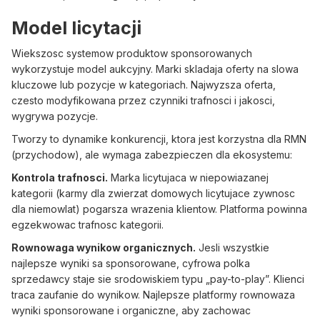
Model licytacji
Wiekszosc systemow produktow sponsorowanych
wykorzystuje model aukcyjny. Marki skladaja oferty na slowa
kluczowe lub pozycje w kategoriach. Najwyzsza oferta,
czesto modyfikowana przez czynniki trafnosci i jakosci,
wygrywa pozycje.
Tworzy to dynamike konkurencji, ktora jest korzystna dla RMN
(przychodow), ale wymaga zabezpieczen dla ekosystemu:
Kontrola trafnosci.
Marka licytujaca w niepowiazanej
kategorii (karmy dla zwierzat domowych licytujace zywnosc
dla niemowlat) pogarsza wrazenia klientow. Platforma powinna
egzekwowac trafnosc kategorii.
Rownowaga wynikow organicznych.
Jesli wszystkie
najlepsze wyniki sa sponsorowane, cyfrowa polka
sprzedawcy staje sie srodowiskiem typu „pay-to-play”. Klienci
traca zaufanie do wynikow. Najlepsze platformy rownowaza
wyniki sponsorowane i organiczne, aby zachowac