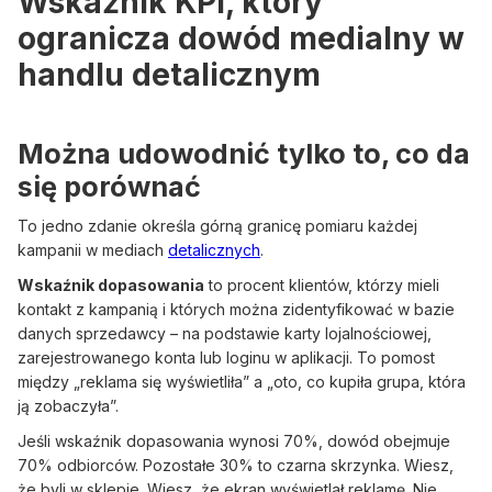
Wskaźnik KPI, który
ogranicza dowód medialny w
handlu detalicznym
Można udowodnić tylko to, co da
się porównać
To jedno zdanie określa górną granicę pomiaru każdej
kampanii w mediach
detalicznych
.
Wskaźnik dopasowania
to procent klientów, którzy mieli
kontakt z kampanią i których można zidentyfikować w bazie
danych sprzedawcy – na podstawie karty lojalnościowej,
zarejestrowanego konta lub loginu w aplikacji. To pomost
między „reklama się wyświetliła” a „oto, co kupiła grupa, która
ją zobaczyła”.
Jeśli wskaźnik dopasowania wynosi 70%, dowód obejmuje
70% odbiorców. Pozostałe 30% to czarna skrzynka. Wiesz,
że byli w sklepie. Wiesz, że ekran wyświetlał reklamę. Nie