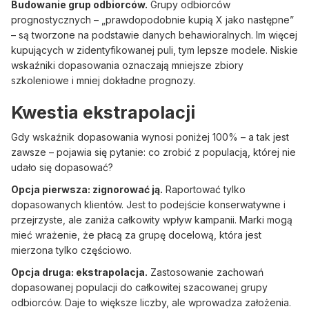
Budowanie grup odbiorców.
Grupy odbiorców
prognostycznych – „prawdopodobnie kupią X jako następne”
– są tworzone na podstawie danych behawioralnych. Im więcej
kupujących w zidentyfikowanej puli, tym lepsze modele. Niskie
wskaźniki dopasowania oznaczają mniejsze zbiory
szkoleniowe i mniej dokładne prognozy.
Kwestia ekstrapolacji
Gdy wskaźnik dopasowania wynosi poniżej 100% – a tak jest
zawsze – pojawia się pytanie: co zrobić z populacją, której nie
udało się dopasować?
Opcja pierwsza: zignorować ją.
Raportować tylko
dopasowanych klientów. Jest to podejście konserwatywne i
przejrzyste, ale zaniża całkowity wpływ kampanii. Marki mogą
mieć wrażenie, że płacą za grupę docelową, która jest
mierzona tylko częściowo.
Opcja druga: ekstrapolacja.
Zastosowanie zachowań
dopasowanej populacji do całkowitej szacowanej grupy
odbiorców. Daje to większe liczby, ale wprowadza założenia.