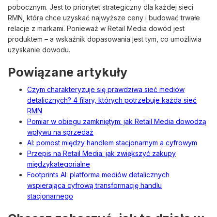
pobocznym. Jest to priorytet strategiczny dla każdej sieci
RMN, która chce uzyskać najwyższe ceny i budować trwałe
relacje z markami. Ponieważ w Retail Media dowód jest
produktem – a wskaźnik dopasowania jest tym, co umożliwia
uzyskanie dowodu.
Powiązane artykuły
Czym charakteryzuje się prawdziwa sieć mediów
detalicznych? 4 filary, których potrzebuje każda sieć
RMN
Pomiar w obiegu zamkniętym: jak Retail Media dowodzą
wpływu na sprzedaż
AI: pomost między handlem stacjonarnym a cyfrowym
Przepis na Retail Media: jak zwiększyć zakupy
międzykategorialne
Footprints AI: platforma mediów detalicznych
wspierająca cyfrową transformację handlu
stacjonarnego