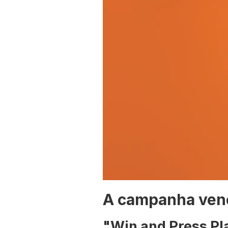
A campanha venc
"Win and Press P