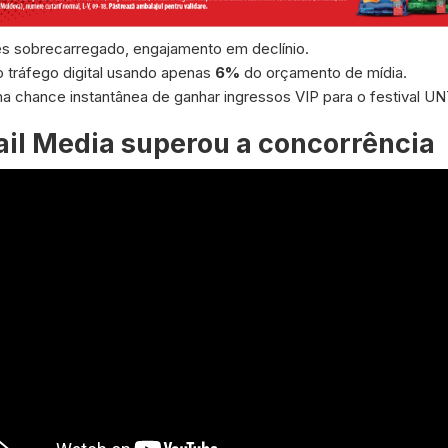
es sobrecarregado, engajamento em declínio.
 tráfego digital usando apenas
6%
do orçamento de mídia.
a chance instantânea de ganhar ingressos VIP para o festival 
ail Media superou a concorrência