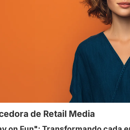
edora de Retail Media
lay on Fun": Transformando cada