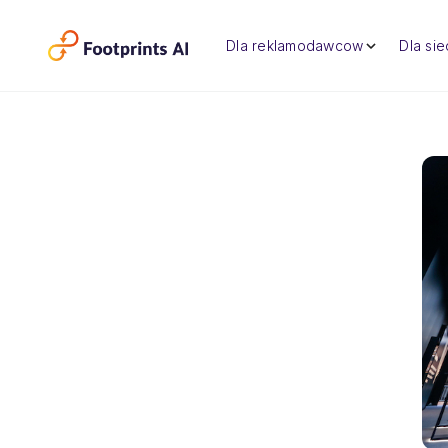
Dla reklamodawcow
Dla si