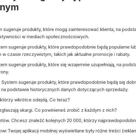
rnym
m sugeruje produkty, które mogą zainteresować klienta, na podst
 aktywności w mediach społecznościowych.
tem sugeruje produkty, które prawdopodobnie będą popularne lub
w czasie rzeczywistym, takich jak aktualne promocje i rabaty.
m sugeruje produkty, które się wzajemnie uzupełniają, na podstaw
rony.
. System sugeruje produkty, które prawdopodobnie będą się do
 na podstawie historycznych danych dotyczących sprzedaży.
którzy wkrótce odejdą. Co teraz?
zgłaszają skargi. Co powinieneś zrobić z każdym z nich?
ntów. Chcesz znaleźć kolejnych 20 000, którzy najprawdopodobniej
 Twojej aplikacji mobilnej wyświetlane były różne treści (reklam