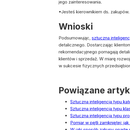
jego zainteresowania.
•Jesteś kierownikiem ds. zakupów.
Wnioski
Podsumowując,
sztuczna inteligenc
detalicznego. Dostarczając kliento
rekomendacyjnego pomagają detalis
klientów i sprzedaż. W miarę rozwo
w sukcesie fizycznych przedsiębior
Powiązane artyk
Sztuczna inteligencja typu k
Sztuczna inteligencja typu kl
Sztuczna inteligencja typu p
Pomiar w pętli zamkniętej: ja
W jaki sposób zakupy oparte n