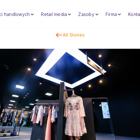
eci handlowych
Retail media
Zasoby
Firma
Konta
All Stories