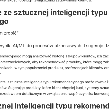
e jakości obsługi i zwiększeniu zadowolenia klientów.
 ze sztucznej inteligencji typu
go
m zrobić”
yniki AI/ML do procesów biznesowych. I sugeruje dzi
endacyjnego mogą analizować historię zakupów klientów, ich za
połecznościowych, aby rekomendować produkty, które mogą zai
nnikach, w tym popularności produktu, preferencjach klientów o
.
ienta, sztuczna inteligencja typu rekomendacyjnego może równ
w. Sugerując produkty, które klient chętniej kupi, systemy sztucz
edawcom detalicznym w zwiększeniu współczynnika konwersji i 
znej inteligencji typu rekomen