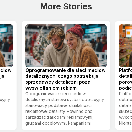
More Stories
ediow
Oprogramowanie dla sieci mediow
Platf
ja
detalicznych: czego potrzebuja
detal
sprzedawcy detaliczni poza
poro
wyswietlaniem reklam
podje
Oprogramowanie sieci mediow
Platfo
cyjny
detalicznych stanowi system operacyjny
detali
stanowiacy podstawe dzialalnosci
detali
reklamowej detalisty. Powinno ono
skutec
zarzadzac zasobami reklamowymi,
wykor
grupami docelowymi, kampaniami...
klient