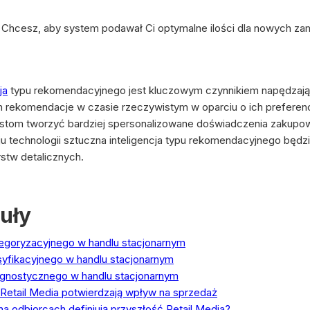
 Chcesz, aby system podawał Ci optymalne ilości dla nowych z
ja
typu rekomendacyjnego jest kluczowym czynnikiem napędzają
m rekomendacje w czasie rzeczywistym w oparciu o ich preferenc
tom tworzyć bardziej spersonalizowane doświadczenia zakupowe
ju technologii sztuczna inteligencja typu rekomendacyjnego będz
stw detalicznych.
uły
ategoryzacyjnego w handlu stacjonarnym
asyfikacyjnego w handlu stacjonarnym
rognostycznego w handlu stacjonarnym
k Retail Media potwierdzają wpływ na sprzedaż
a odbiorcach definiują przyszłość Retail Media?