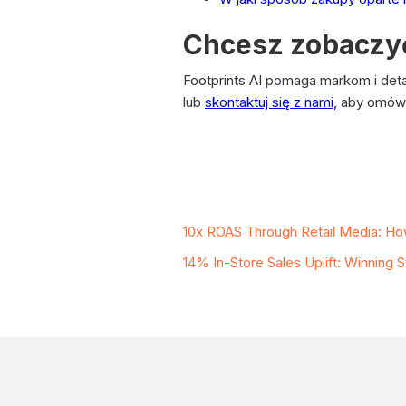
Chcesz zobaczyć,
Footprints AI pomaga markom i det
lub
skontaktuj się z nami,
aby omówić
Related Case Stud
10x ROAS Through Retail Media: How
14% In-Store Sales Uplift: Winning