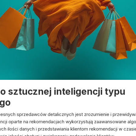
sztucznej inteligencji typu
go
nych sprzedawców detalicznych jest zrozumienie i przewidywan
gencji oparte na rekomendacjach wykorzystują zaawansowane algor
h ilości danych i przedstawiania klientom rekomendacji w cza