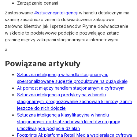
Zarządzanie cenami
Zastosowanie
#sztucznejinteligencji
w handlu detalicznym ma
szansę zasadniczo zmienić doświadczenia zakupowe
zarówno klientów, jak i sprzedawców. Płynne doświadczenie
w sklepie to podstawowe podejście pozwalające zatarć
granicę między zakupami stacjonarnymi a internetowymi.
â
Powiązane artykuły
Sztuczna inteligencja w handlu stacjonarnym:
spersonalizowane sugestie produktowe na dużą skalę
AI: pomost między handlem stacjonarnym a cyfrowym
Sztuczna inteligencja predykcyjna w handlu
stacjonarnym: prognozowanie zachowań klientów, zanim
jeszcze do nich dojdzie
Sztuczna inteligencja klasyfikacyjna w handlu
stacjonarnym: podział zachowań klientów na grupy
umożliwiające podjęcie działań
Footprints AI: platforma Retail Media wspierająca cyfrową