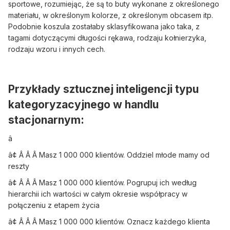
sportowe, rozumiejąc, że są to buty wykonane z określonego
materiału, w określonym kolorze, z określonym obcasem itp.
Podobnie koszula zostałaby sklasyfikowana jako taka, z
tagami dotyczącymi długości rękawa, rodzaju kołnierzyka,
rodzaju wzoru i innych cech.
Przykłady sztucznej inteligencji typu
kategoryzacyjnego w handlu
stacjonarnym:
â
â¢ Â Â Â Masz 1 000 000 klientów. Oddziel młode mamy od
reszty
â¢ Â Â Â Masz 1 000 000 klientów. Pogrupuj ich według
hierarchii ich wartości w całym okresie współpracy w
połączeniu z etapem życia
â¢ Â Â Â Masz 1 000 000 klientów. Oznacz każdego klienta