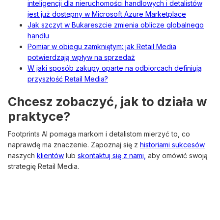
inteligencji dla nieruchomości handlowych i detalistów
jest już dostępny w Microsoft Azure Marketplace
Jak szczyt w Bukareszcie zmienia oblicze globalnego
handlu
Pomiar w obiegu zamkniętym: jak Retail Media
potwierdzają wpływ na sprzedaż
W jaki sposób zakupy oparte na odbiorcach definiują
przyszłość Retail Media?
Chcesz zobaczyć, jak to działa w
praktyce?
Footprints AI pomaga markom i detalistom mierzyć to, co
naprawdę ma znaczenie. Zapoznaj się z
historiami sukcesów
naszych
klientów
lub
skontaktuj się z nami,
aby omówić swoją
strategię Retail Media.
Related Case Studies