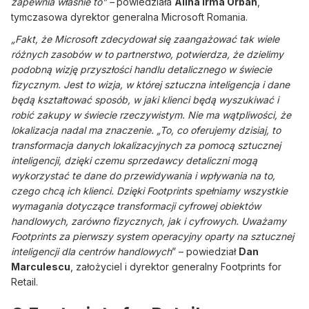
zapewnia właśnie to” –
powiedziała
Alina Irma Orban
,
tymczasowa dyrektor generalna Microsoft Romania.
„Fakt, że Microsoft zdecydował się zaangażować tak wiele
różnych zasobów w to partnerstwo, potwierdza, że dzielimy
podobną wizję przyszłości handlu detalicznego w świecie
fizycznym. Jest to wizja, w której sztuczna inteligencja i dane
będą kształtować sposób, w jaki klienci będą wyszukiwać i
robić zakupy w świecie rzeczywistym. Nie ma wątpliwości, że
lokalizacja nadal ma znaczenie. „To, co oferujemy dzisiaj, to
transformacja danych lokalizacyjnych za pomocą sztucznej
inteligencji, dzięki czemu sprzedawcy detaliczni mogą
wykorzystać te dane do przewidywania i wpływania na to,
czego chcą ich klienci. Dzięki Footprints spełniamy wszystkie
wymagania dotyczące transformacji cyfrowej obiektów
handlowych, zarówno fizycznych, jak i cyfrowych. Uważamy
Footprints za pierwszy system operacyjny oparty na sztucznej
inteligencji dla centrów handlowych
” – powiedział
Dan
Marculescu
, założyciel i dyrektor generalny Footprints for
Retail.