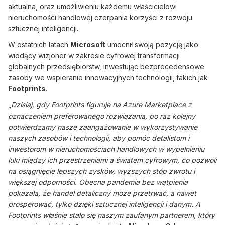
aktualna, oraz umożliwieniu każdemu właścicielowi
nieruchomości handlowej czerpania korzyści z rozwoju
sztucznej inteligencji.
W ostatnich latach
Microsoft
umocnił swoją pozycję jako
wiodący wizjoner w zakresie cyfrowej transformacji
globalnych przedsiębiorstw, inwestując bezprecedensowe
zasoby we wspieranie innowacyjnych technologii, takich jak
Footprints
.
„
Dzisiaj, gdy Footprints figuruje na Azure Marketplace z
oznaczeniem preferowanego rozwiązania, po raz kolejny
potwierdzamy nasze zaangażowanie w wykorzystywanie
naszych zasobów i technologii, aby pomóc detalistom i
inwestorom w nieruchomościach handlowych w wypełnieniu
luki między ich przestrzeniami a światem cyfrowym, co pozwoli
na osiągnięcie lepszych zysków, wyższych stóp zwrotu i
większej odporności. Obecna pandemia bez wątpienia
pokazała, że handel detaliczny może przetrwać, a nawet
prosperować, tylko dzięki sztucznej inteligencji i danym. A
Footprints właśnie stało się naszym zaufanym partnerem, który