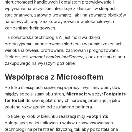
nieruchomości handlowych i detalistom przewidywanie i
wpływanie na wszystkie interakcje z klientami w sklepach
stacjonarnych, zarówno wewnątrz, jak i na zewnątrz obiektów
handlowych, poprzez koordynowanie wielokanałowych
kampanii marketingowych.
Ta nowatorska technologia AI jest możliwa dzięki
precyzyjnemu, anonimowemu śledzeniu w pomieszczeniach,
wielokanałowemu profilowaniu zachowań i prognozowaniu.
Efektem jest
Indoor Location Intelligence
, klucz do marketingu
zakupowego na wyższym poziomie.
Współpraca z Microsoftem
Po kilku miesiącach ścisłej współpracy i wymiany pomysłów
między specjalistami obu stron,
Microsoft
włączył
Footprints
for Retail
do swojej platformy chmurowej, promując ją jako
zaufane rozwiązanie od zaufanego partnera.
To kolejny krok w kierunku realizacji misji
Footprints
,
polegającej na kształtowaniu wpływu zaawansowanych
technologii na przestrzeń fizyczną, tak aby pozostała ona