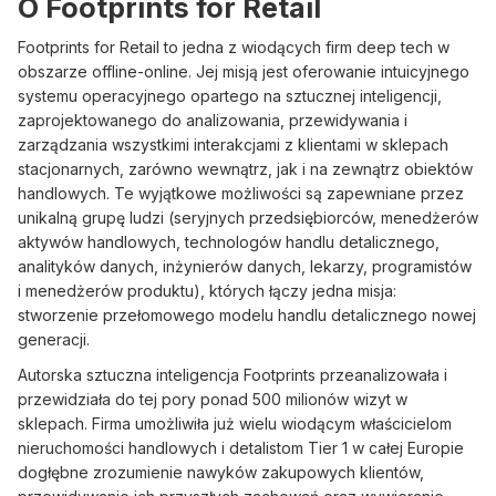
O Footprints for Retail
Footprints for Retail to jedna z wiodących firm deep tech w
obszarze offline-online. Jej misją jest oferowanie intuicyjnego
systemu operacyjnego opartego na sztucznej inteligencji,
zaprojektowanego do analizowania, przewidywania i
zarządzania wszystkimi interakcjami z klientami w sklepach
stacjonarnych, zarówno wewnątrz, jak i na zewnątrz obiektów
handlowych. Te wyjątkowe możliwości są zapewniane przez
unikalną grupę ludzi (seryjnych przedsiębiorców, menedżerów
aktywów handlowych, technologów handlu detalicznego,
analityków danych, inżynierów danych, lekarzy, programistów
i menedżerów produktu), których łączy jedna misja:
stworzenie przełomowego modelu handlu detalicznego nowej
generacji.
Autorska sztuczna inteligencja Footprints przeanalizowała i
przewidziała do tej pory ponad 500 milionów wizyt w
sklepach. Firma umożliwiła już wielu wiodącym właścicielom
nieruchomości handlowych i detalistom Tier 1 w całej Europie
dogłębne zrozumienie nawyków zakupowych klientów,