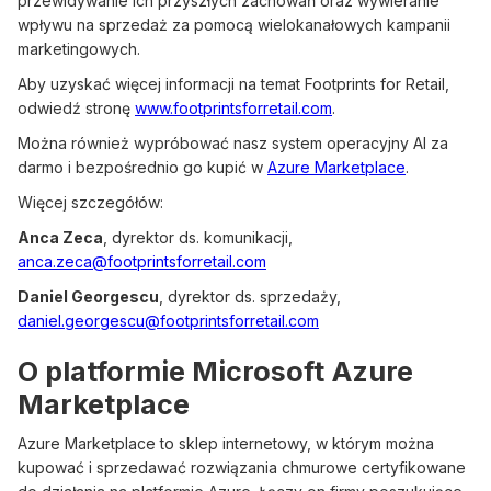
przewidywanie ich przyszłych zachowań oraz wywieranie
wpływu na sprzedaż za pomocą wielokanałowych kampanii
marketingowych.
Aby uzyskać więcej informacji na temat Footprints for Retail,
odwiedź stronę
www.footprintsforretail.com
.
Można również wypróbować nasz system operacyjny AI za
darmo i bezpośrednio go kupić w
Azure Marketplace
.
Więcej szczegółów:
Anca Zeca
, dyrektor ds. komunikacji,
anca.zeca@footprintsforretail.com
Daniel Georgescu
, dyrektor ds. sprzedaży,
daniel.georgescu@footprintsforretail.com
O platformie Microsoft Azure
Marketplace
Azure Marketplace to sklep internetowy, w którym można
kupować i sprzedawać rozwiązania chmurowe certyfikowane