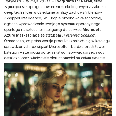
Bukareszt – 18 maja 2021
r.
–
Footprints for Retail
, firma
zajmująca się oprogramowaniem marketingowym z zakresu
deep tech i lider w dziedzinie analizy zachowań klientów
(Shopper Intelligence) w Europie Środkowo-Wschodniej,
ogłasza wprowadzenie swojego systemu operacyjnego
opartego na sztucznej inteligencji do serwisu
Microsoft
Azure Marketplace
ze statusem „
Preferred Solution
”.
Oznacza to, że pełna wersja produktu znalazła się w katalogu
sprawdzonych rozwiązań Microsoftu – bardzo prestiżowej
kategorii – i że mogą go teraz łatwo nabywać sprzedawcy
detaliczni oraz właściciele nieruchomości na całym świecie.