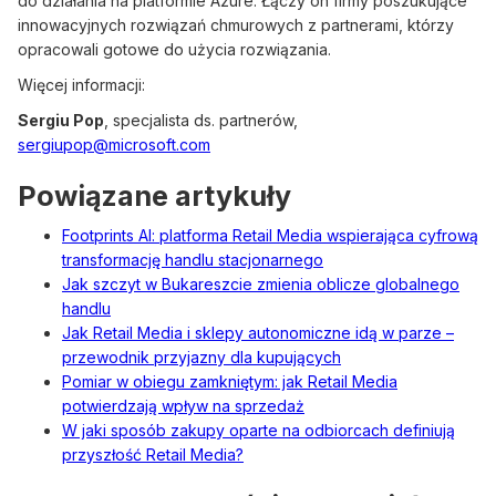
do działania na platformie Azure. Łączy on firmy poszukujące
innowacyjnych rozwiązań chmurowych z partnerami, którzy
opracowali gotowe do użycia rozwiązania.
Więcej informacji:
Sergiu Pop
, specjalista ds. partnerów,
sergiupop@microsoft.com
Powiązane artykuły
Footprints AI: platforma Retail Media wspierająca cyfrową
transformację handlu stacjonarnego
Jak szczyt w Bukareszcie zmienia oblicze globalnego
handlu
Jak Retail Media i sklepy autonomiczne idą w parze –
przewodnik przyjazny dla kupujących
Pomiar w obiegu zamkniętym: jak Retail Media
potwierdzają wpływ na sprzedaż
W jaki sposób zakupy oparte na odbiorcach definiują
przyszłość Retail Media?