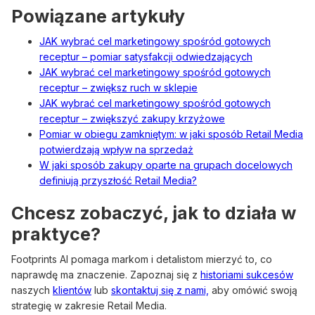
Powiązane artykuły
JAK wybrać cel marketingowy spośród gotowych
receptur – pomiar satysfakcji odwiedzających
JAK wybrać cel marketingowy spośród gotowych
receptur – zwiększ ruch w sklepie
JAK wybrać cel marketingowy spośród gotowych
receptur – zwiększyć zakupy krzyżowe
Pomiar w obiegu zamkniętym: w jaki sposób Retail Media
potwierdzają wpływ na sprzedaż
W jaki sposób zakupy oparte na grupach docelowych
definiują przyszłość Retail Media?
Chcesz zobaczyć, jak to działa w
praktyce?
Footprints AI pomaga markom i detalistom mierzyć to, co
naprawdę ma znaczenie. Zapoznaj się z
historiami sukcesów
naszych
klientów
lub
skontaktuj się z nami,
aby omówić swoją
strategię w zakresie Retail Media.