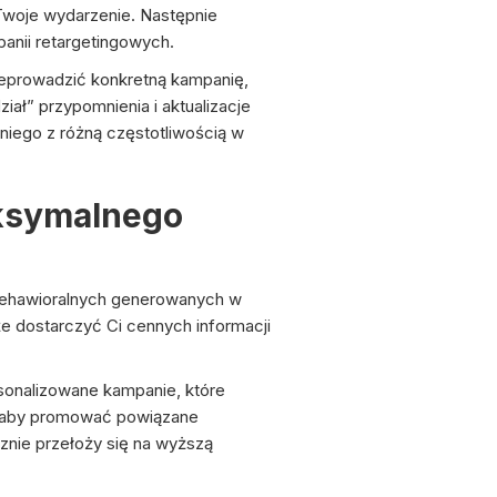
 Twoje wydarzenie. Następnie
nii retargetingowych.
zeprowadzić konkretną kampanię,
ał” przypomnienia i aktualizacje
iego z różną częstotliwością w
ksymalnego
 behawioralnych generowanych w
e dostarczyć Ci cennych informacji
sonalizowane kampanie, które
, aby promować powiązane
cznie przełoży się na wyższą