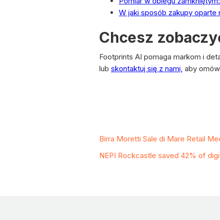
Pomiar w obiegu zamkniętym: 
W jaki sposób zakupy oparte 
Chcesz zobaczyć,
Footprints AI pomaga markom i det
lub
skontaktuj się z nami,
aby omówić
Related Case Stud
Birra Moretti Sale di Mare Retail M
NEPI Rockcastle saved 42% of digit