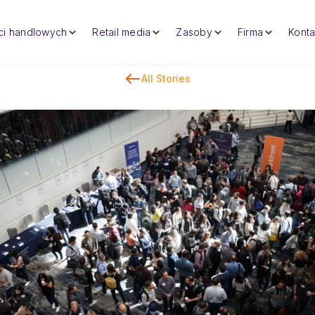
eci handlowych
Retail media
Zasoby
Firma
Konta
All Stories