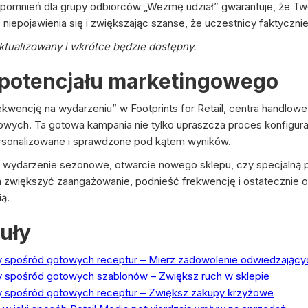
pomnień dla grupy odbiorców „Wezmę udział” gwarantuje, że Tw
niepojawienia się i zwiększając szanse, że uczestnicy faktycznie
aktualizowany i wkrótce będzie dostępny.
potencjału marketingowego
kwencję na wydarzeniu” w Footprints for Retail, centra handlow
owych. Ta gotowa kampania nie tylko upraszcza proces konfigurac
ersonalizowane i sprawdzone pod kątem wyników.
z wydarzenie sezonowe, otwarcie nowego sklepu, czy specjalną 
 zwiększyć zaangażowanie, podnieść frekwencję i ostatecznie 
ą.
uły
 spośród gotowych receptur – Mierz zadowolenie odwiedzający
 spośród gotowych szablonów – Zwiększ ruch w sklepie
y spośród gotowych receptur – Zwiększ zakupy krzyżowe