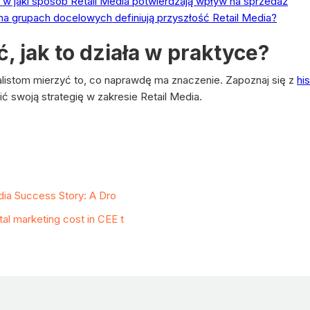
w jaki sposób Retail Media potwierdzają wpływ na sprzedaż
na grupach docelowych definiują przyszłość Retail Media?
 jak to działa w praktyce?
alistom mierzyć to, co naprawdę ma znaczenie. Zapoznaj się z
hi
 swoją strategię w zakresie Retail Media.
ies
edia Success Story: A Dro
al marketing cost in CEE t