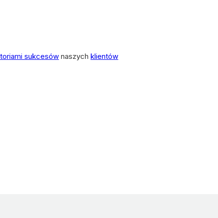
storiami sukcesów
naszych
klientów