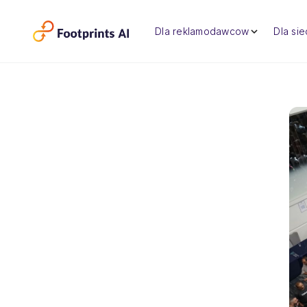
Dla reklamodawcow
Dla si