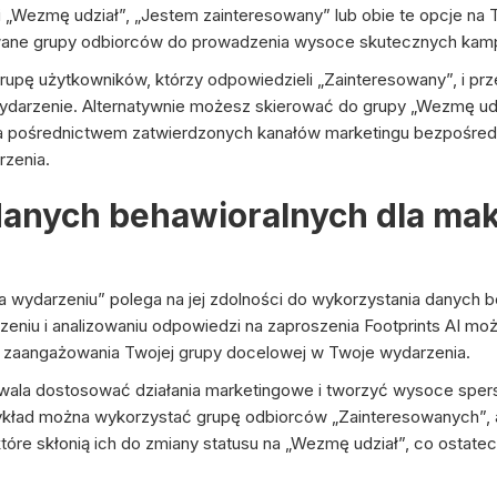
i „Wezmę udział”, „Jestem zainteresowany” lub obie te opcje na
ane grupy odbiorców do prowadzenia wysoce skutecznych kampa
upę użytkowników, którzy odpowiedzieli „Zainteresowany”, i pr
 wydarzenie. Alternatywnie możesz skierować do grupy „Wezmę udzi
a pośrednictwem zatwierdzonych kanałów marketingu bezpośredn
rzenia.
danych behawioralnych dla ma
na wydarzeniu” polega na jej zdolności do wykorzystania danych
niu i analizowaniu odpowiedzi na zaproszenia Footprints AI moż
i zaangażowania Twojej grupy docelowej w Twoje wydarzenia.
wala dostosować działania marketingowe i tworzyć wysoce sper
przykład można wykorzystać grupę odbiorców „Zainteresowanych”
tóre skłonią ich do zmiany statusu na „Wezmę udział”, co ostate