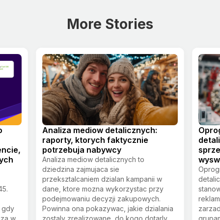
More Stories
o
Analiza mediow detalicznych:
Opro
raporty, ktorych faktycznie
detal
ncie,
potrzebuja nabywcy
sprze
nych
wyswi
Analiza mediow detalicznych to
dziedzina zajmujaca sie
Oprog
przeksztalcaniem dzialan kampanii w
detali
45.
dane, ktore mozna wykorzystac przy
stanow
podejmowaniu decyzji zakupowych.
reklam
 gdy
Powinna ona pokazywac, jakie dzialania
zarza
cza w
zostaly zrealizowane, do kogo dotarly,
grupam