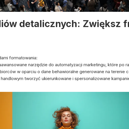
diów detalicznych: Zwiększ 
ami formatowania:
j zaawansowane narzędzie do automatyzacji marketingu, które po ra
iorców w oparciu o dane behawioralne generowane na terenie c
 handlowym tworzyć ukierunkowane i spersonalizowane kampanie