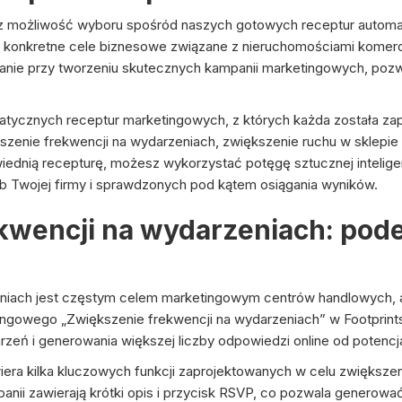
sz możliwość wyboru spośród naszych gotowych receptur automaty
ć konkretne cele biznesowe związane z nieruchomościami komer
nie przy tworzeniu skutecznych kampanii marketingowych, pozwalaj
tycznych receptur marketingowych, z których każda została zap
szenie frekwencji na wydarzeniach, zwiększenie ruchu w sklepie 
dnią recepturę, możesz wykorzystać potęgę sztucznej inteligen
 Twojej firmy i sprawdzonych pod kątem osiągania wyników.
kwencji na wydarzeniach: pode
eniach jest częstym celem marketingowym centrów handlowych, 
ingowego „Zwiększenie frekwencji na wydarzeniach” w Footprints 
zeń i generowania większej liczby odpowiedzi online od potencja
ra kilka kluczowych funkcji zaprojektowanych w celu zwiększen
ii zawierają krótki opis i przycisk RSVP, co pozwala generować