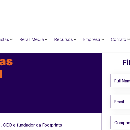
istas
Retail Media
Recursos
Empresa
Contato
das
Fi
l
 CEO e fundador da Footprints