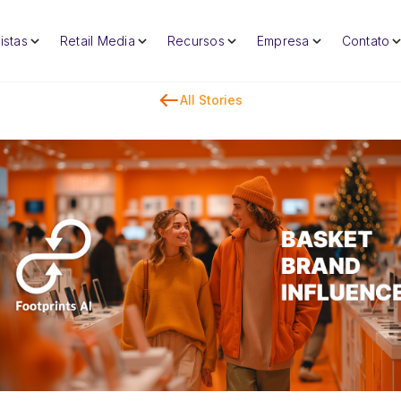
istas
Retail Media
Recursos
Empresa
Contato
All Stories