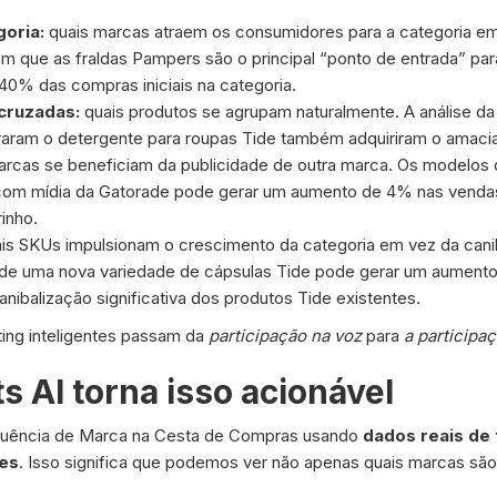
goria:
quais marcas atraem os consumidores para a categoria em 
am que as fraldas Pampers são o principal “ponto de entrada” pa
40% das compras iniciais na categoria.
cruzadas:
quais produtos se agrupam naturalmente. A análise da
ram o detergente para roupas Tide também adquiriram o amac
rcas se beneficiam da publicidade de outra marca. Os modelos d
om mídia da Gatorade pode gerar um aumento de 4% nas vendas d
inho.
is SKUs impulsionam o crescimento da categoria em vez da canib
 de uma nova variedade de cápsulas Tide pode gerar um aumento
nibalização significativa dos produtos Tide existentes.
ting inteligentes passam da
participação na voz
para
a participa
s AI torna isso acionável
Influência de Marca na Cesta de Compras usando
dados reais de
res
. Isso significa que podemos ver não apenas quais marcas sã