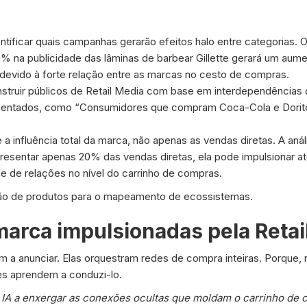
ntificar quais campanhas gerarão efeitos halo entre categorias.
 na publicidade das lâminas de barbear Gillette gerará um aum
 devido à forte relação entre as marcas no cesto de compras.
struir públicos de Retail Media com base em interdependências 
gmentados, como “Consumidores que compram Coca-Cola e Doritos
e a influência total da marca, não apenas as vendas diretas. A aná
esentar apenas 20% das vendas diretas, ela pode impulsionar a
e de relações no nível do carrinho de compras.
o de produtos para o mapeamento de ecossistemas.
marca impulsionadas pela Retai
m a anunciar. Elas orquestram redes de compra inteiras. Porque, 
tes aprendem a conduzi-lo.
 IA a enxergar as conexões ocultas que moldam o carrinho de c