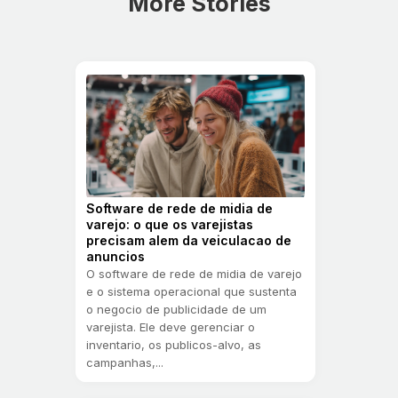
More Stories
maneira. A medição em circuito fechado permite a
análise de incrementalidade por meio de técnicas
como grupos de controle e previsão de demanda,
ajudando as marcas a entender o valor real de seu
investimento em mídia.
Software de rede de midia de
varejo: o que os varejistas
precisam alem da veiculacao de
anuncios
O software de rede de midia de varejo
e o sistema operacional que sustenta
o negocio de publicidade de um
varejista. Ele deve gerenciar o
inventario, os publicos-alvo, as
campanhas,...