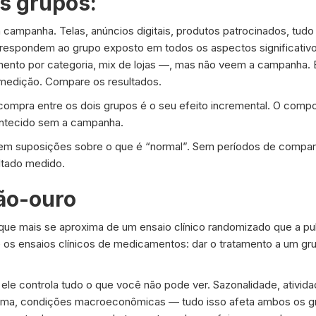
s grupos:
campanha. Telas, anúncios digitais, produtos patrocinados, tudo o
respondem ao grupo exposto em todos os aspectos significativ
ento por categoria, mix de lojas —, mas não veem a campanha.
medição. Compare os resultados.
ompra entre os dois grupos é o seu efeito incremental. O compo
contecido sem a campanha.
em suposições sobre o que é “normal”. Sem períodos de compar
ltado medido.
rão-ouro
que mais se aproxima de um ensaio clínico randomizado que a pu
os ensaios clínicos de medicamentos: dar o tratamento a um gru
 ele controla tudo o que você não pode ver. Sazonalidade, ativi
clima, condições macroeconômicas — tudo isso afeta ambos os g