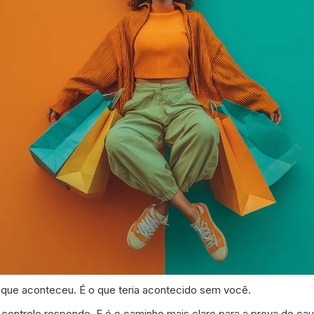
 que aconteceu. É o que teria acontecido sem você.
controle responde. E é o caminho mais claro para a prova de cau