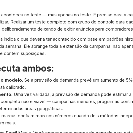
 aconteceu no teste — mas apenas no teste. É preciso para a ca
alizar. Realizar um teste completo com grupo de controle para 
 deliberadamente deixando de exibir anúncios para compradores 
indica o que deveria ter acontecido com base em padrões hist
ia da semana. Ele abrange toda a extensão da campanha, não ape
le contém suposições.
ecuta ambos:
 o modelo.
Se a previsão de demanda prevê um aumento de 5% 
á calibrado.
mento.
Uma vez validada, a previsão de demanda pode estimar a
completo não é viável — campanhas menores, programas contínuo
eterminadas áreas geográficas.
 marcas confiam mais nos números quando dois métodos indep
em mais.
a Retail Media. Você começa com grupos de controle para esta