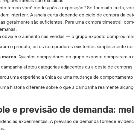
u regiões inteiras são excluídas.
nto tempo você mede após a exposição? Se for muito curta, você
odem interferir. A janela certa depende do ciclo de compra da ca
as geralmente são suficientes. Para uma compra trimestral, com
semanas.
a óbvia é o aumento nas vendas — o grupo exposto comprou mai
ram o produto, ou os compradores existentes simplesmente co
 marca.
Quantos compradores do grupo exposto compraram a ma
 campanha afetou categorias adjacentes ou a cesta de compra
rou uma experiência única ou uma mudança de comportamento
uma história diferente sobre o que a campanha realmente alcan
ole e previsão de demanda: mel
idências experimentais. A previsão de demanda fornece evidên
as.