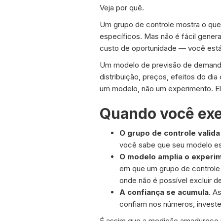
Veja por quê.
Um grupo de controle mostra o que
específicos. Mas não é fácil gener
custo de oportunidade — você está
Um modelo de previsão de demanda 
distribuição, preços, efeitos do d
um modelo, não um experimento. E
Quando você ex
O grupo de controle valida
você sabe que seu modelo est
O modelo amplia o experi
em que um grupo de controle 
onde não é possível excluir d
A confiança se acumula.
As
confiam nos números, invest
É assim que a medição amadurece n