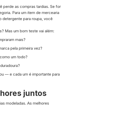
 perde as compras tardias. Se for
tegoria. Para um item de mercearia
o detergente para roupa, você
s? Mas um bom teste vai além:
mpraram mais?
rca pela primeira vez?
s como um todo?
 duradoura?
çou — e cada um é importante para
hores juntos
cias modeladas. As melhores