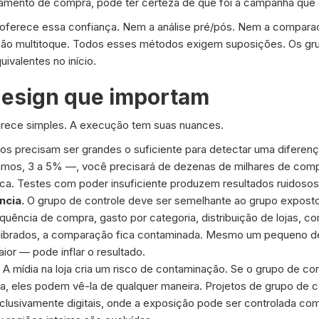
mento de compra, pode ter certeza de que foi a campanha que 
ferece essa confiança. Nem a análise pré/pós. Nem a compar
ição multitoque. Todos esses métodos exigem suposições. Os gr
ivalentes no início.
design que importam
arece simples. A execução tem suas nuances.
s precisam ser grandes o suficiente para detectar uma diferença
mos, 3 a 5% —, você precisará de dezenas de milhares de com
stica. Testes com poder insuficiente produzem resultados ruidosos
ncia.
O grupo de controle deve ser semelhante ao grupo exposto 
quência de compra, gasto por categoria, distribuição de lojas, c
ilibrados, a comparação fica contaminada. Mesmo um pequeno d
ior — pode inflar o resultado.
A mídia na loja cria um risco de contaminação. Se o grupo de co
, eles podem vê-la de qualquer maneira. Projetos de grupo de c
usivamente digitais, onde a exposição pode ser controlada com