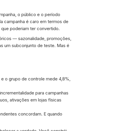
mpanha, o público e o período
cada campanha é caro em termos de
que poderiam ter convertido.
óricos — sazonalidade, promoções,
nas um subconjunto de teste. Mas é
e o grupo de controle mede 4,8%,
 incrementalidade para campanhas
s, ativações em lojas físicas
endentes concordam. E quando
belecer a verdade. Você constrói