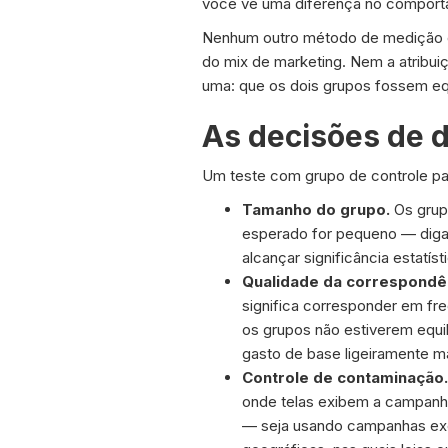
você vê uma diferença no comporta
Nenhum outro método de medição o
do mix de marketing. Nem a atribu
uma: que os dois grupos fossem equ
As decisões de 
Um teste com grupo de controle p
Tamanho do grupo.
Os grupo
esperado for pequeno — diga
alcançar significância estatí
Qualidade da correspondê
significa corresponder em fre
os grupos não estiverem equ
gasto de base ligeiramente ma
Controle de contaminação.
onde telas exibem a campanha
— seja usando campanhas excl