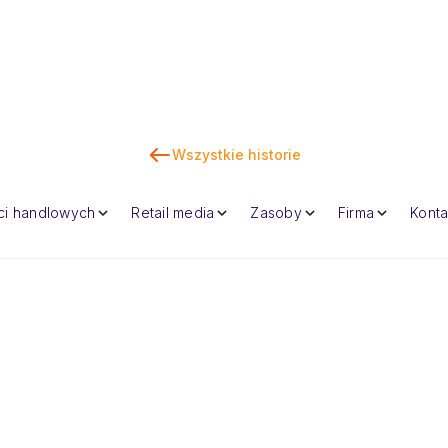
Wszystkie historie
K
eci handlowych
Retail media
Zasoby
Firma
Konta
Dan Marc
CEO i wspolzalozy