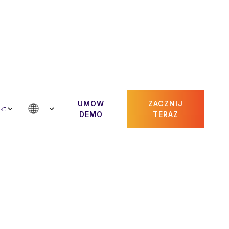
UMOW
ZACZNIJ
ontakt
kt
DEMO
TERAZ
Paul Gheorghiu
ciel
CRO i wspolzalozyciel