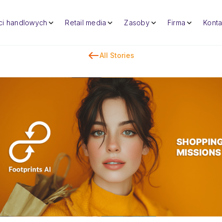
eci handlowych
Retail media
Zasoby
Firma
Konta
All Stories