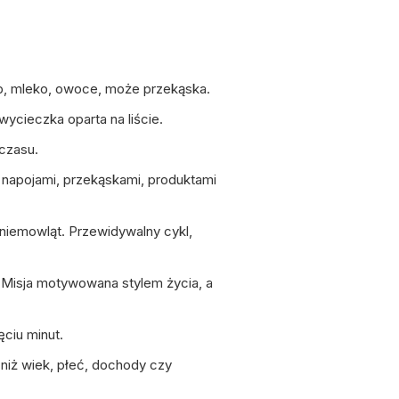
eb, mleko, owoce, może przekąska.
ycieczka oparta na liście.
 czasu.
, napojami, przekąskami, produktami
niemowląt. Przewidywalny cykl,
 Misja motywowana stylem życia, a
ęciu minut.
 niż wiek, płeć, dochody czy