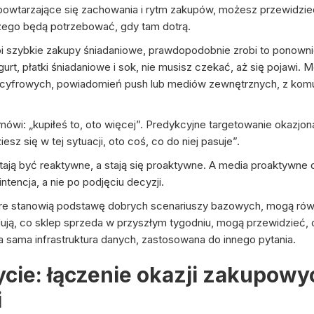
owtarzające się zachowania i rytm zakupów, możesz przewidzieć
 czego będą potrzebować, gdy tam dotrą.
 robi szybkie zakupy śniadaniowe, prawdopodobnie zrobi to ponown
urt, płatki śniadaniowe i sok, nie musisz czekać, aż się pojawi.
 cyfrowych, powiadomień push lub mediów zewnętrznych, z komu
g mówi: „kupiłeś to, oto więcej”. Predykcyjne targetowanie okazjo
 się w tej sytuacji, oto coś, co do niej pasuje”.
ają być reaktywne, a stają się proaktywne. A media proaktywne dzi
ntencja, a nie po podjęciu decyzji.
re stanowią podstawę dobrych scenariuszy bazowych, mogą równ
dują, co sklep sprzeda w przyszłym tygodniu, mogą przewidzieć,
ta sama infrastruktura danych, zastosowana do innego pytania.
cie: łączenie okazji zakupowy
i