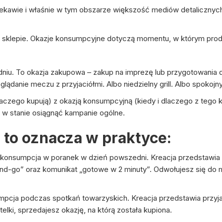
iekawie i właśnie w tym obszarze większość mediów detalicznych
sklepie. Okazje konsumpcyjne dotyczą momentu, w którym produ
udniu. To okazja zakupowa – zakup na imprezę lub przygotowania
lądanie meczu z przyjaciółmi. Albo niedzielny grill. Albo spoko
aczego kupują) z okazją konsumpcyjną (kiedy i dlaczego z tego 
ą w stanie osiągnąć kampanie ogólne.
 to oznacza w praktyce:
+ konsumpcja w poranek w dzień powszedni. Kreacja przedstawia 
and-go” oraz komunikat „gotowe w 2 minuty”. Odwołujesz się do
mpcja podczas spotkań towarzyskich. Kreacja przedstawia przyjac
telki, sprzedajesz okazję, na którą została kupiona.