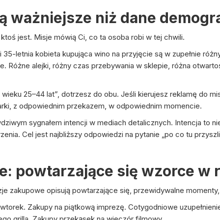
są ważniejsze niż dane demogr
oś jest. Misje mówią Ci, co ta osoba robi w tej chwili.
 i 35-letnia kobieta kupująca wino na przyjęcie są w zupełnie ró
e. Różne alejki, różny czas przebywania w sklepie, różna otwart
 wieku 25–44 lat”, dotrzesz do obu. Jeśli kierujesz reklamę do mis
j marki, z odpowiednim przekazem, w odpowiednim momencie.
wdziwym sygnałem intencji w mediach detalicznych. Intencja to ni
enia. Cel jest najbliższy odpowiedzi na pytanie „po co tu przyszl
: powtarzające się wzorce w r
azje zakupowe opisują powtarzające się, przewidywalne momenty,
e wtorek. Zakupy na piątkową imprezę. Cotygodniowe uzupełnien
go grilla. Zakupy przekąsek na wieczór filmowy.