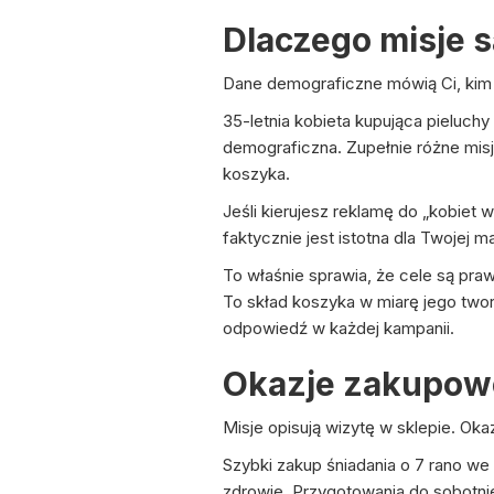
Dlaczego misje 
Dane demograficzne mówią Ci, kim kt
35-letnia kobieta kupująca pieluchy
demograficzna. Zupełnie różne misj
koszyka.
Jeśli kierujesz reklamę do „kobiet w
faktycznie jest istotna dla Twoje
To właśnie sprawia, że cele są pra
To skład koszyka w miarę jego tworz
odpowiedź w każdej kampanii.
Okazje zakupowe
Misje opisują wizytę w sklepie. Ok
Szybki zakup śniadania o 7 rano w
zdrowie. Przygotowania do sobotnie