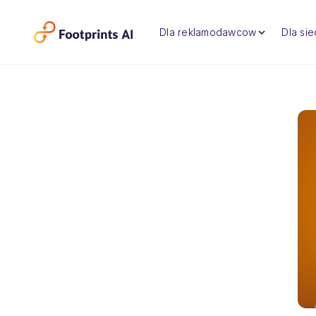
Dla reklamodawcow
Dla si