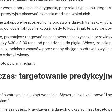
ię według pory dnia, dnia tygodnia, pory roku i typu kupującego. 
precyzyjnie planować działania medialne wokół nich.
zje zakupowe bezpośrednio na podstawie danych transakcyjnych. 
, co ludzie faktycznie kupują, kiedy to kupują i jak te wzorce po
lę, przestajesz reagować na zachowania i zaczynasz je przewid
dzy 6:30 a 8:30 rano, od poniedziałku do piątku. Wiesz, że zaku
, że uzupełnianie zapasów przez osoby dbające o zdrowie zwykle m
 szkoły i wiosny.
 gotowy plan medialny.
 czas: targetowanie predykcyjn
b zatrzymuje się zbyt wcześnie. Słyszą „okazje zakupowe” i myśl
klam”.
ajmniejsza część. Prawdziwą siłą danych o okazjach jest targetow