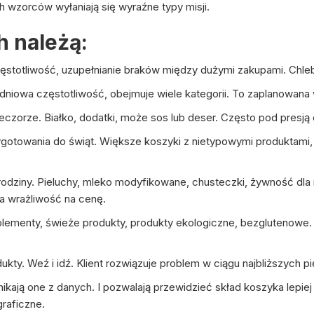
h wzorców wyłaniają się wyraźne typy misji.
h należą:
zęstotliwość, uzupełnianie braków między dużymi zakupami. Chl
niowa częstotliwość, obejmuje wiele kategorii. To zaplanowana w
eczorze. Białko, dodatki, może sos lub deser. Często pod presją
przygotowania do świąt. Większe koszyki z nietypowymi produktami
odziny. Pieluchy, mleko modyfikowane, chusteczki, żywność dla 
a wrażliwość na cenę.
lementy, świeże produkty, produkty ekologiczne, bezglutenowe.
ty. Weź i idź. Klient rozwiązuje problem w ciągu najbliższych pi
ikają one z danych. I pozwalają przewidzieć skład koszyka lepiej
raficzne.